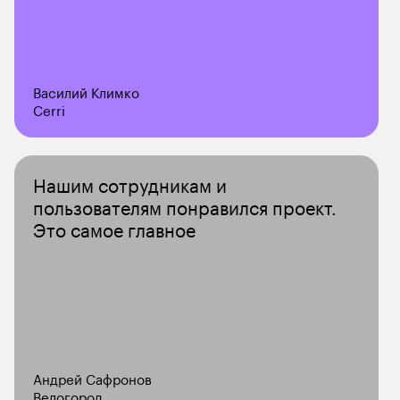
Василий Климко
Cerri
Нашим сотрудникам и 
пользователям понравился проект. 
Это самое главное
Андрей Сафронов
Велогород