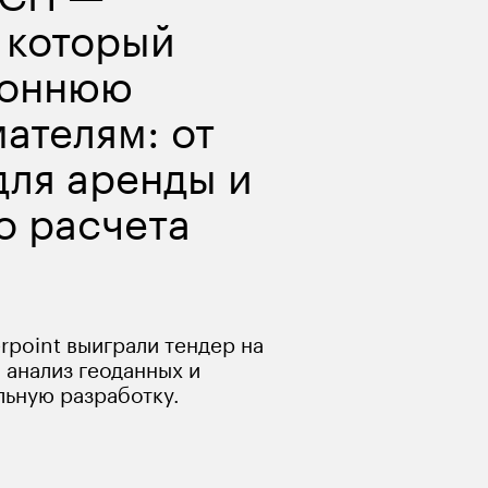
 который 
роннюю 
телям: от 
ля аренды и 
о расчета 
rpoint выиграли тендер на 
 анализ геоданных и 
льную разработку.