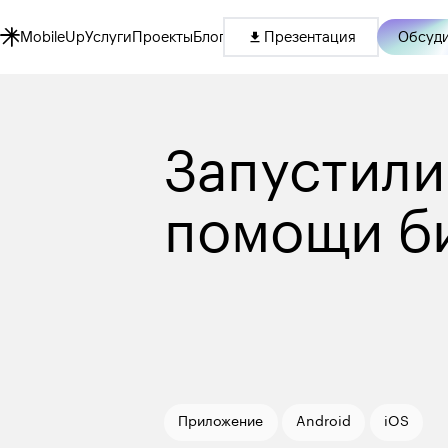
Обсуди
MobileUp
Услуги
Проекты
Блог
Презентация
Запустили
помощи б
Приложение
Android
iOS