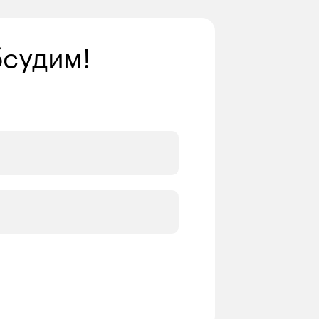
бсудим!