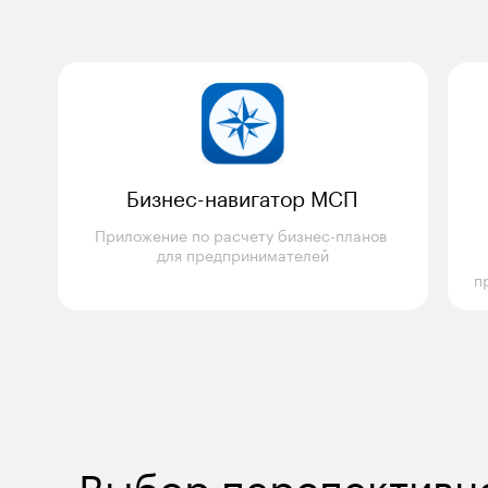
Бизнес-навигатор МСП
Приложение по расчету бизнес-планов 

для предпринимателей
п
Выбор перспективн