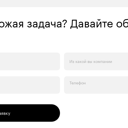
хожая задача? Давайте о
Из какой вы компании
Телефон
аявку