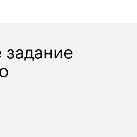
 задание 
о 