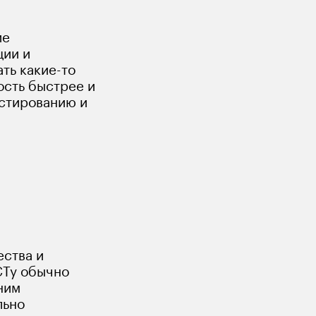
е 
ии и 
ть какие-то 
ость быстрее и 
стированию и 
 
ства и 
СТу обычно 
ним 
ьно 