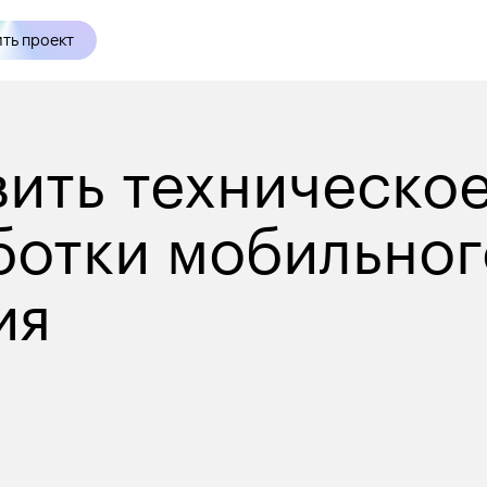
ть проект
вить техническое
ботки мобильног
я 