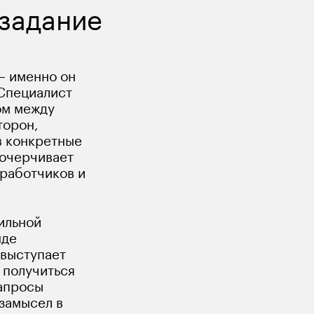
 задание
— именно он 
Специалист 
ом между 
торон, 
в конкретные 
 очерчивает 
работчиков и 
ильной 
де 
 выступает 
 получиться 
апросы 
замысел в 