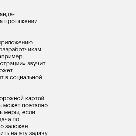
анде-
на протяжении 
 приложению 
 разработчикам 
апример, 
страции» звучит 
ожет 
т в социальной 
дорожной картой 
ь может поэтапно 
 меры, если 
дача по 
о заложен 
ть на эту задачу 