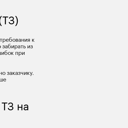
(ТЗ)
требования к 
 забирать из 
шибок при 
о заказчику. 
ше 
ТЗ на 