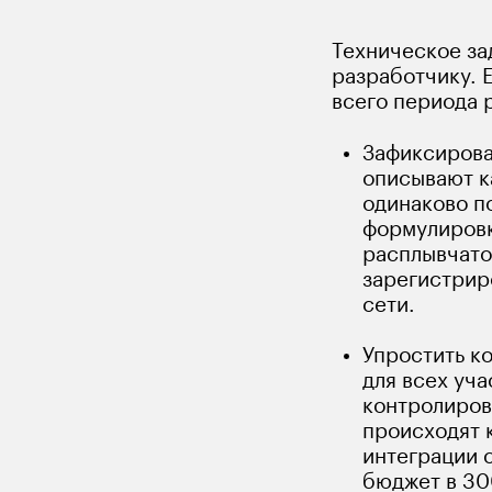
Техническое зад
разработчику. 
всего периода р
Зафиксирова
описывают к
одинаково п
формулировк
расплывчато.
зарегистриро
сети. 
Упростить к
для всех уч
контролиров
происходят к
интеграции 
бюджет в 300