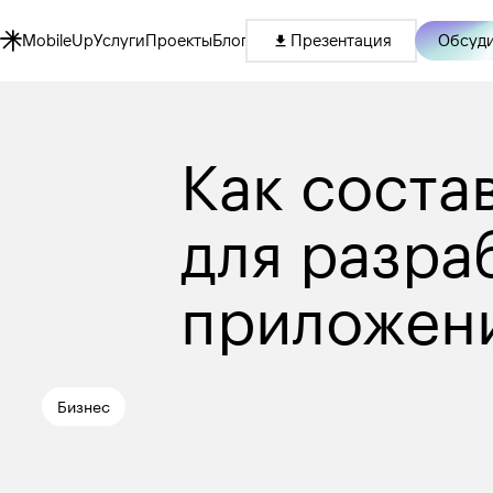
Обсуди
MobileUp
Услуги
Проекты
Блог
Презентация
Как соста
для разра
приложени
Бизнес