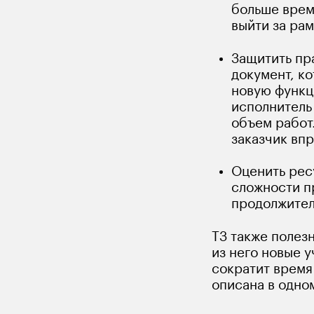
больше врем
выйти за ра
Защитить пр
документ, ко
новую функц
исполнитель 
объем работ.
заказчик вп
Оценить рес
сложности пр
продолжител
ТЗ также полез
из него новые у
сократит время
описана в одно