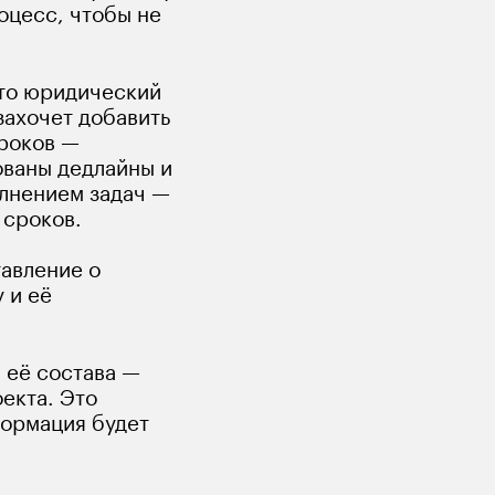
цесс, чтобы не 
это юридический 
захочет добавить 
роков — 
ованы дедлайны и 
олнением задач — 
 сроков.
авление о 
 и её 
 её состава — 
екта. Это 
формация будет 