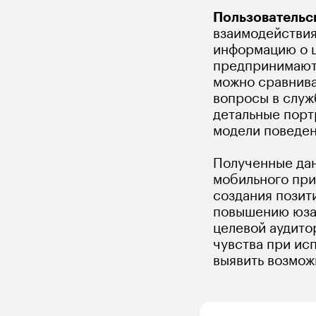
Пользовательс
взаимодействия
информацию о ц
предпринимают 
можно сравниват
вопросы в служ
детальные порт
модели поведен
Полученные дан
мобильного при
создания позит
повышению юзаб
целевой аудитор
чувства при ис
выявить возмож