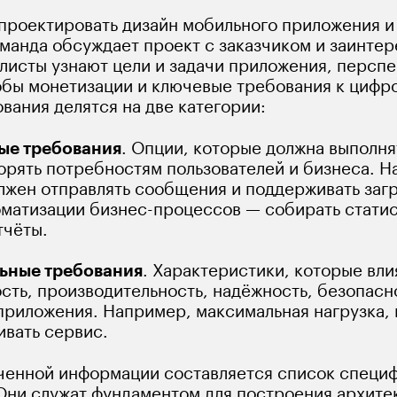
 проектировать дизайн мобильного приложения и 
оманда обсуждает проект с заказчиком и заинте
листы узнают цели и задачи приложения, перспе
обы монетизации и ключевые требования к цифр
вания делятся на две категории:
ые требования
. Опции, которые должна выполня
орять потребностям пользователей и бизнеса. Н
жен отправлять сообщения и поддерживать загру
оматизации бизнес-процессов — собирать статис
тчёты.
ьные требования
. Характеристики, которые вли
ть, производительность, надёжность, безопасно
приложения. Например, максимальная нагрузка, 
вать сервис. 
ченной информации составляется список специф
Они служат фундаментом для построения архитек