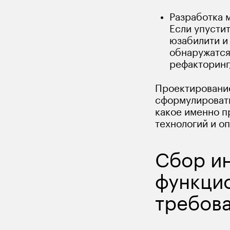
Разработка 
Если упустит
юзабилити и
обнаружатся
рефакторинг,
Проектирование
сформулировать
какое именно п
технологий и о
Сбор ин
функци
требов