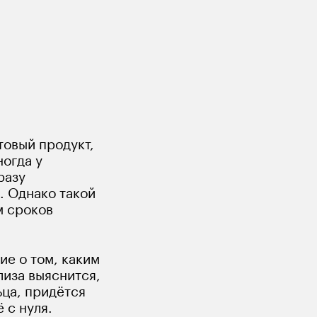
овый продукт, 
огда у 
разу 
. Однако такой 
м сроков 
е о том, каким 
иза выяснится, 
ца, придётся 
 с нуля.