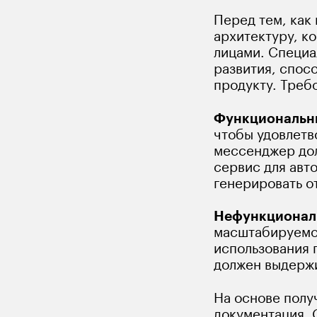
Перед тем, как
архитектуру, к
лицами. Специа
развития, спос
продукту. Требо
Функциональн
чтобы удовлетв
мессенджер дол
сервис для авт
генерировать о
Нефункционал
масштабируемос
использования 
должен выдержи
На основе полу
документация. 