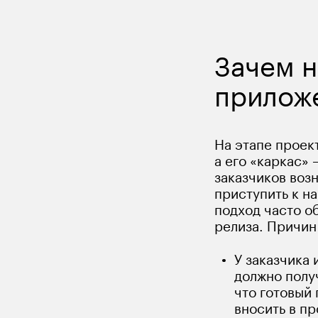
Зачем н
прилож
На этапе проек
а его «каркас» 
заказчиков возн
приступить к н
подход часто о
релиза. Причин
У заказчика 
должно полу
что готовый 
вносить в пр