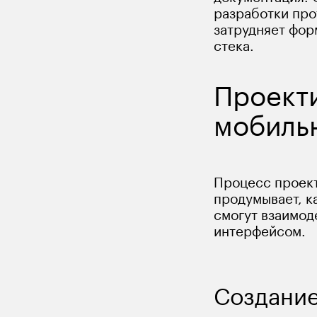
разработки про
затрудняет фор
стека. 
Проект
мобильн
Процесс проект
продумывает, к
смогут взаимод
интерфейсом.
Создание