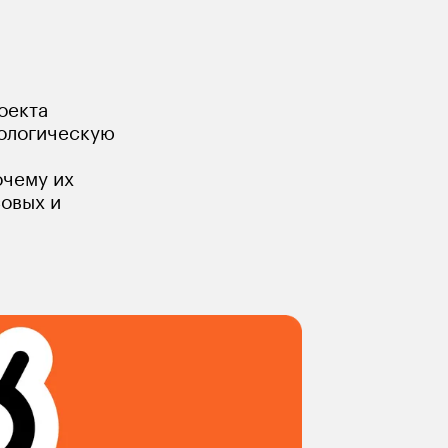
 идеи к концепции
оекта 
нологическую 
очему их 
овых и 