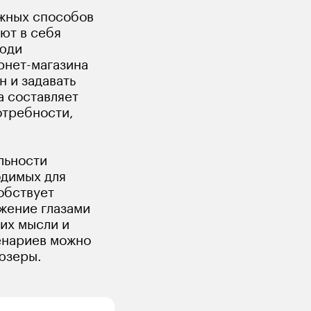
жных способов 
ют в себя 
юди 
нет-магазина 
 и задавать 
 составляет 
отребности, 
льности 
димых для 
обствует 
жение глазами 
их мысли и 
енариев можно 
 юзеры.