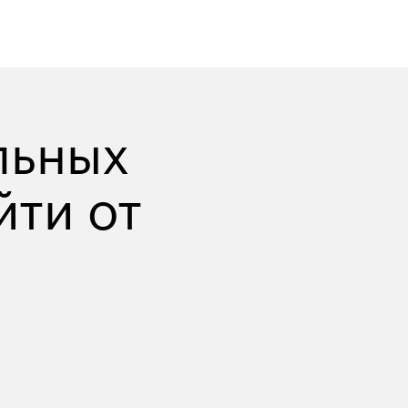
льных 
ти от 