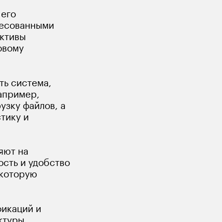
его 
ресованными 
ктивы 
овому 
ть система, 
апример, 
зку файлов, а 
тику и 
яют на 
сть и удобство 
которую 
икаций и 
туры, 