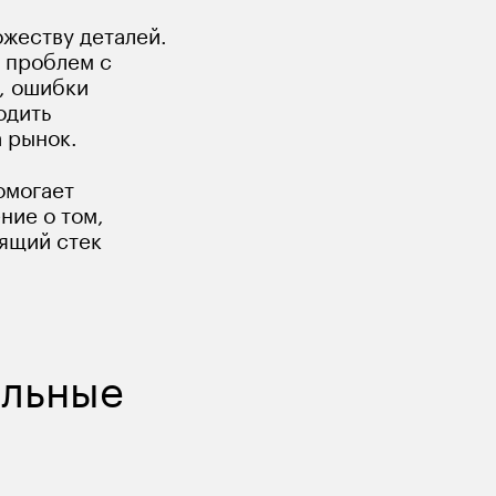
жеству деталей. 
, проблем с 
, ошибки 
одить 
а рынок.
омогает 
ие о том, 
ящий стек 
льные 