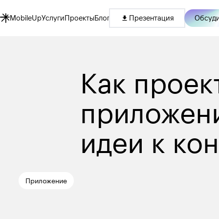
Обсуди
MobileUp
Услуги
Проекты
Блог
Презентация
Как проек
приложени
идеи к ко
Приложение