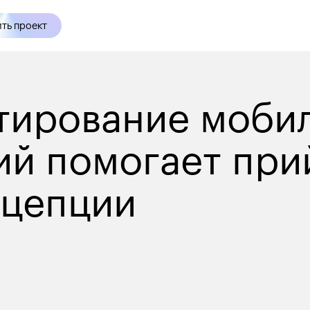
ть проект
тирование моби
й помогает прий
нцепции