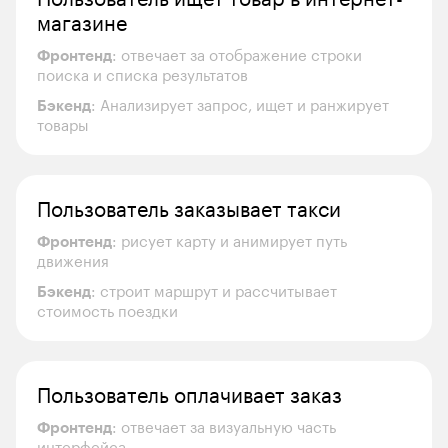
магазине
Фронтенд
: отвечает за отображение строки 
поиска и списка результатов
Бэкенд
: Анализирует запрос, ищет и ранжирует 
товары
Пользователь заказывает такси
Фронтенд
: рисует карту и анимирует путь 
движения
Бэкенд
: строит маршрут и рассчитывает 
стоимость поездки
Пользователь оплачивает заказ
Фронтенд
: отвечает за визуальную часть 
интерфейса